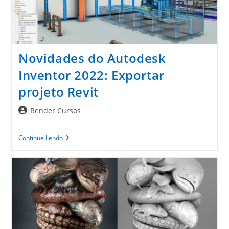
O
Contrato
Novidades do Autodesk
Inventor 2022: Exportar
projeto Revit
Autor
Render Cursos
do
post:
Novidades
Continue Lendo
Do
Autodesk
Inventor
2022:
Exportar
Projeto
Revit