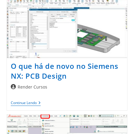
Projeto
De
Impressão
3D
O que há de novo no Siemens
NX: PCB Design
Autor
Render Cursos
do
post:
O
Continue Lendo
Que
Há
De
Novo
No
Siemens