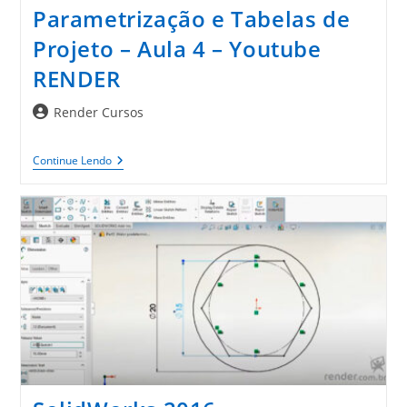
Parametrização e Tabelas de
Projeto – Aula 4 – Youtube
RENDER
Autor
Render Cursos
do
post:
SolidWorks
Continue Lendo
2016
Parametrização
E
Tabelas
De
Projeto
–
Aula
4
–
Youtube
RENDER