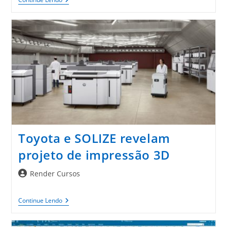
O
Que
Há
De
Novo
No
Projeto
Elétrico
Na
Nuvem
Toyota e SOLIZE revelam
projeto de impressão 3D
Autor
Render Cursos
do
post:
Toyota
Continue Lendo
E
SOLIZE
Revelam