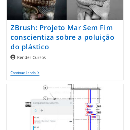
ZBrush: Projeto Mar Sem Fim
conscientiza sobre a poluição
do plástico
Autor
Render Cursos
do
post:
ZBrush:
Continue Lendo
Projeto
Mar
Sem
Fim
Conscientiza
Sobre
A
Poluição
Do
Plástico