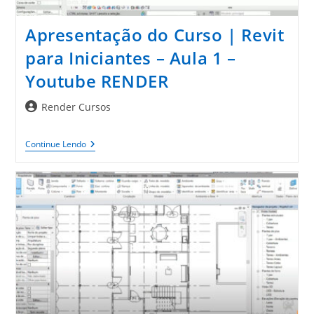
Youtube
RENDER
Apresentação do Curso | Revit
para Iniciantes – Aula 1 –
Youtube RENDER
Autor
Render Cursos
do
post:
Apresentação
Continue Lendo
Do
Curso
|
Revit
Para
Iniciantes
–
Aula
1
–
Youtube
RENDER