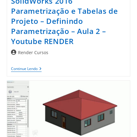
SolidWorks 2016
Parametrização e Tabelas de
Projeto – Definindo
Parametrização – Aula 2 –
Youtube RENDER
Autor
Render Cursos
do
post:
SolidWorks
Continue Lendo
2016
Parametrização
E
Tabelas
De
Projeto
–
Definindo
Parametrização
–
Aula
2
–