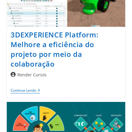
3DEXPERIENCE Platform:
Melhore a eficiência do
projeto por meio da
colaboração
Autor
Render Cursos
do
post:
3DEXPERIENCE
Continue Lendo
Platform:
Melhore
A
Eficiência
Do
Projeto
Por
Meio