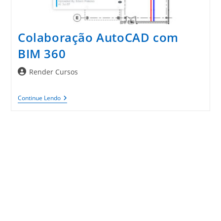
Colaboração AutoCAD com
BIM 360
Autor
Render Cursos
do
post:
Colaboração
Continue Lendo
AutoCAD
Com
BIM
360