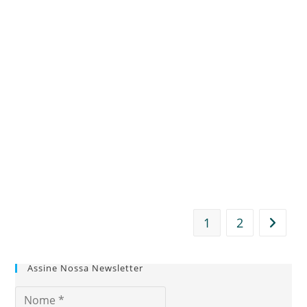
1
2
Ir para
Assine Nossa Newsletter