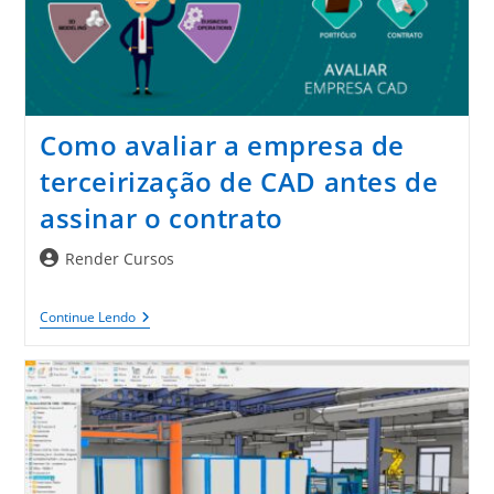
Da
Colaboração
Como avaliar a empresa de
terceirização de CAD antes de
assinar o contrato
Autor
Render Cursos
do
post:
Como
Continue Lendo
Avaliar
A
Empresa
De
Terceirização
De
CAD
Antes
De
Assinar