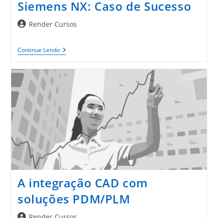
Siemens NX: Caso de Sucesso
Autor
Render Cursos
do
post:
Siemens
Continue Lendo
NX:
Caso
De
Sucesso
A integração CAD com
soluções PDM/PLM
Autor
Render Cursos