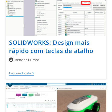
NX:
PCB
Design
SOLIDWORKS: Design mais
rápido com teclas de atalho
Autor
Render Cursos
do
post:
SOLIDWORKS:
Continue Lendo
Design
Mais
Rápido
Com
Teclas
De
Atalho