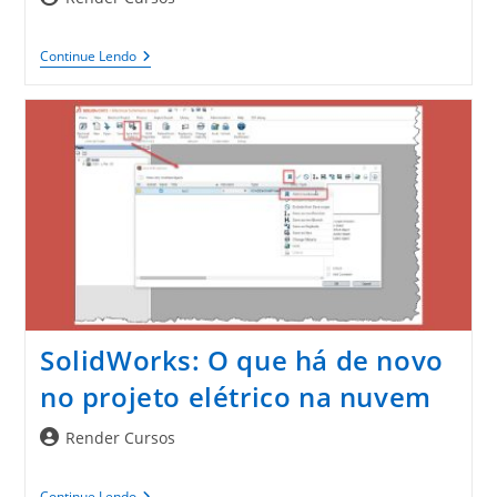
do
post:
A
Continue Lendo
Integração
CAD
Com
Soluções
PDM/PLM
SolidWorks: O que há de novo
no projeto elétrico na nuvem
Autor
Render Cursos
do
post:
SolidWorks:
Continue Lendo