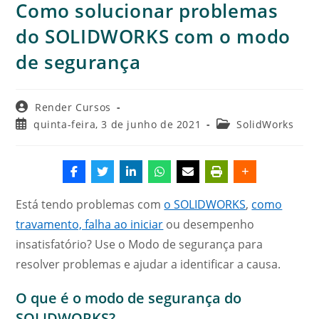
Como solucionar problemas
do SOLIDWORKS com o modo
de segurança
Autor
Render Cursos
do
Post
Categoria
quinta-feira, 3 de junho de 2021
SolidWorks
post:
publicado:
do
post:
Está tendo problemas com
o SOLIDWORKS
,
como
travamento, falha ao iniciar
ou desempenho
insatisfatório? Use o Modo de segurança para
resolver problemas e ajudar a identificar a causa.
O que é o modo de segurança do
SOLIDWORKS?