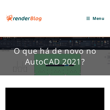
Ir
para
o
Menu
conteúdo
O que há de novo no
AutoCAD 2021?
O que há de novo no AutoCAD
2021?