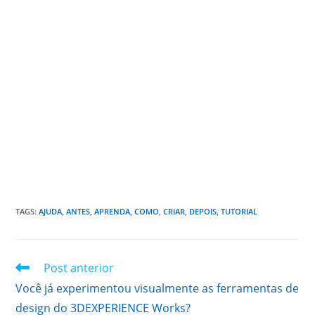
TAGS
:
AJUDA
,
ANTES
,
APRENDA
,
COMO
,
CRIAR
,
DEPOIS
,
TUTORIAL
Leia
Post anterior
mais
Você já experimentou visualmente as ferramentas de
artigos
design do 3DEXPERIENCE Works?