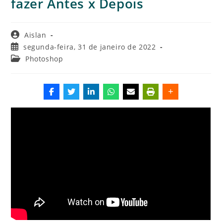
fazer Antes x Depois
Autor
Aislan
do
Post
segunda-feira, 31 de janeiro de 2022
post:
publicado:
Categoria
Photoshop
do
post: