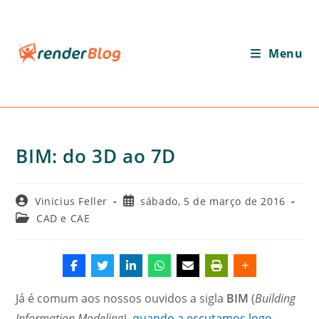
Ir
para
o
Menu
conteúdo
BIM: do 3D ao 7D
Autor
Post
Vinicius Feller
sábado, 5 de março de 2016
do
publicado:
Categoria
CAD e CAE
post:
do
post:
Já é comum aos nossos ouvidos a sigla
BIM
(
Building
Information Modeling)
,
quando a escutamos logo