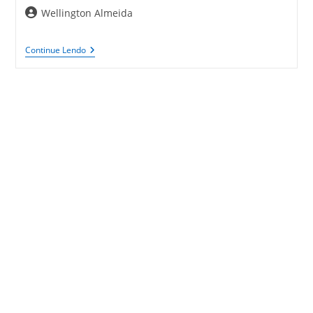
Autor
Wellington Almeida
do
post:
Infográfico:
Continue Lendo
A
História
Do
E-
Learning