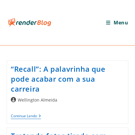
Ir
para
o
Menu
conteúdo
“Recall”: A palavrinha que
pode acabar com a sua
carreira
Autor
Wellington Almeida
do
post:
“Recall”:
Continue Lendo
A
Palavrinha
Que