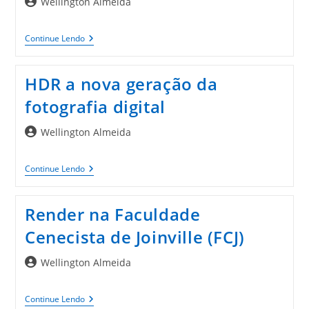
Autor
Wellington Almeida
do
post:
A
Continue Lendo
Importância
Das
Imagens
HDR a nova geração da
Em
Artigos
fotografia digital
Para
Blogs
Autor
Wellington Almeida
do
post:
HDR
Continue Lendo
A
Nova
Geração
Render na Faculdade
Da
Fotografia
Cenecista de Joinville (FCJ)
Digital
Autor
Wellington Almeida
do
post:
Render
Continue Lendo