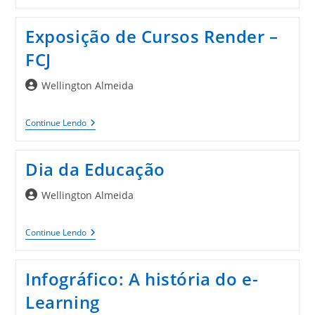
Na
Faculdade
Cenecista
Exposição de Cursos Render –
De
Joinville
FCJ
(FCJ)
Autor
Wellington Almeida
do
post:
Exposição
Continue Lendo
De
Cursos
Render
Dia da Educação
–
FCJ
Autor
Wellington Almeida
do
post:
Dia
Continue Lendo
Da
Educação
Infográfico: A história do e-
Learning