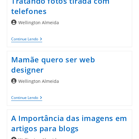
Tratando fotos tirada com
Pode
Acabar
telefones
Com
A
Sua
Autor
Wellington Almeida
Carreira
do
post:
Tratando
Continue Lendo
Fotos
Tirada
Com
Mamãe quero ser web
Telefones
designer
Autor
Wellington Almeida
do
post:
Mamãe
Continue Lendo
Quero
Ser
Web
A Importância das imagens em
Designer
artigos para blogs