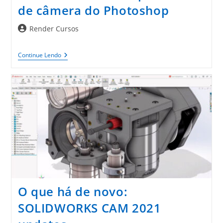
de câmera do Photoshop
Autor
Render Cursos
do
post:
Como
Continue Lendo
Usar
O
Novo
Aplicativo
De
Câmera
Do
Photoshop
O que há de novo:
SOLIDWORKS CAM 2021