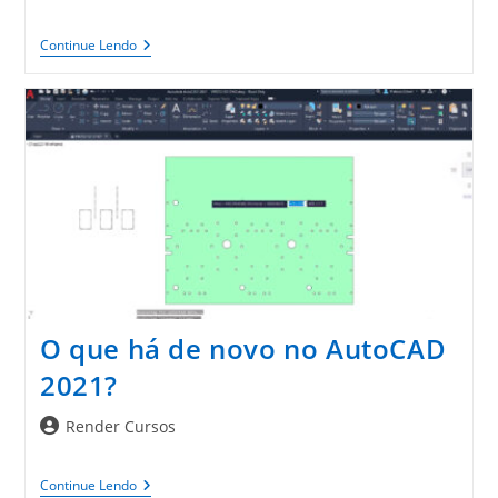
do
post:
AutoCAD
Continue Lendo
Web
App:
Novo
Armazenamento
Em
Nuvem
O que há de novo no AutoCAD
2021?
Autor
Render Cursos
do
post:
O
Continue Lendo