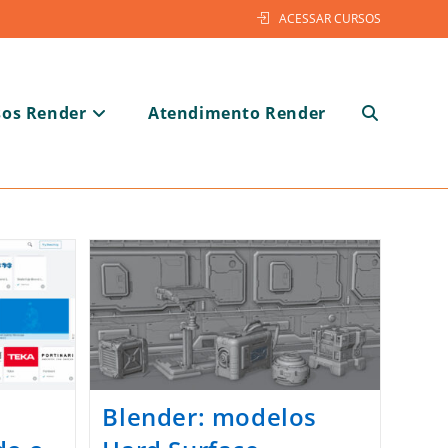
ACESSAR CURSOS
sos Render
Atendimento Render
Alternar
pesquisa
Blender: modelos
do