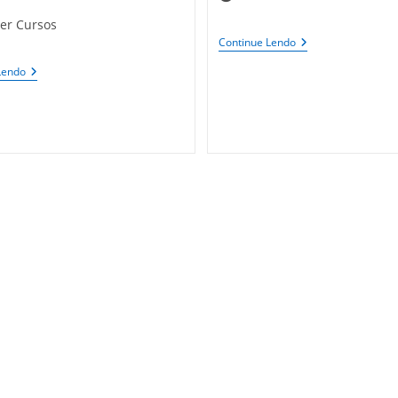
do
er Cursos
post:
10
Continue Lendo
Razões
Para
ZBrush:
Lendo
Usar
Visualização
O
Biomédica
Revit
Levada
–
A
Retail
Novas
Design
Alturas