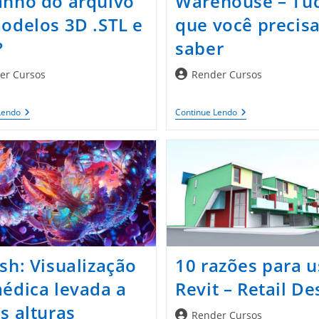
nho do arquivo
Warehouse – Tu
odelos 3D .STL e
que você precis
?
saber
Autor
er Cursos
Render Cursos
do
post:
Como
SketchUp
Lendo
Continue Lendo
Reduzir
3D
O
Warehouse
Tamanho
–
Do
Tudo
Arquivo
O
De
Que
Modelos
Você
3D
Precisa
.STL
Saber
E
.OBJ?
sh: Visualização
10 razões para u
édica levada a
Revit – Retail De
s alturas
Autor
Render Cursos