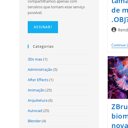
tama
compartilhamos apenas com
terceiros que tornam esse serviço
de m
possível.
.OBJ
Autor
Rend
do
post:
Continue 
Categorias
3Ds max
(1)
Administração
(5)
After Effects
(1)
Animação
(25)
Arquitetura
(6)
ZBru
Autocad
(25)
biom
Blender
(4)
nova