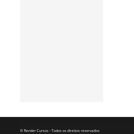
Assine a nossa
newsletter
Participe da nossa lista de
e-mails para receber as
últimas notícias e
atualizações do nosso blog.
© Render Cursos - Todos os direitos reservados