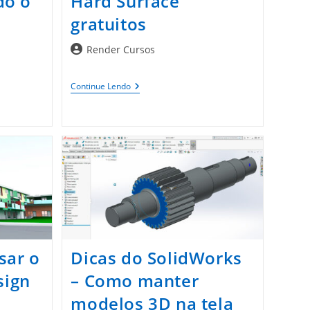
do o
Hard Surface
a
gratuitos
Autor
Render Cursos
do
post:
site
Blender:
Continue Lendo
Modelos
Hard
Surface
Gratuitos
sar o
Dicas do SolidWorks
sign
– Como manter
modelos 3D na tela