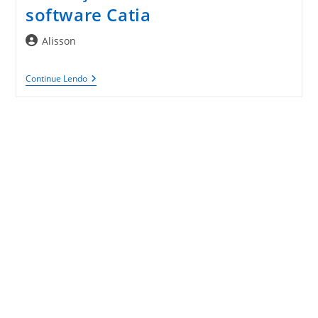
software Catia
Autor
Alisson
do
post:
Conheça
Continue Lendo
Mais
Sobre
O
Software
Catia