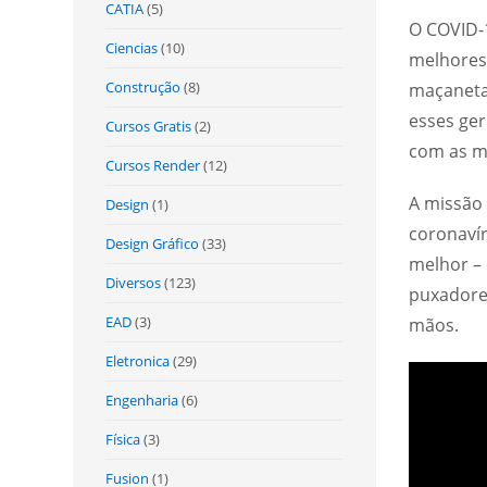
CATIA
(5)
O COVID-1
Ciencias
(10)
melhores
Construção
(8)
maçanetas
esses ge
Cursos Gratis
(2)
com as m
Cursos Render
(12)
A missão
Design
(1)
coronaví
Design Gráfico
(33)
melhor –
Diversos
(123)
puxadores
EAD
(3)
mãos.
Eletronica
(29)
Engenharia
(6)
Física
(3)
Fusion
(1)