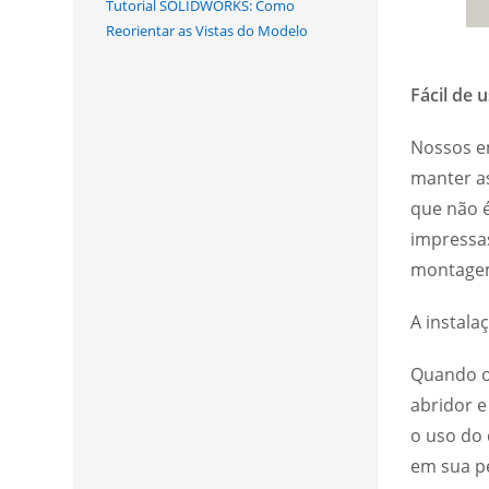
Tutorial SOLIDWORKS: Como
Reorientar as Vistas do Modelo
Fácil de 
Nossos en
manter as
que não é
impressas
montag
A instala
Quando o 
abridor 
o uso do 
em sua pe