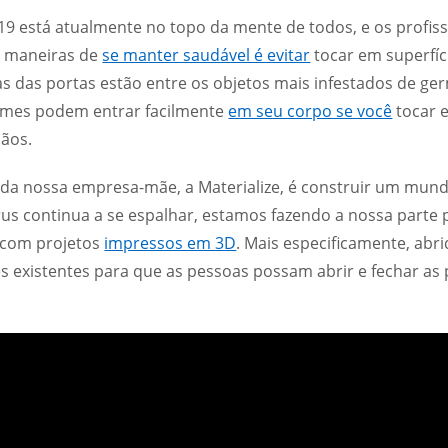
9 está atualmente no topo da mente de todos, e os profis
 maneiras de
se manter saudável é evitar
tocar em superfíc
 das portas estão entre os objetos mais infestados de germe
rmes podem entrar facilmente
em seu corpo se você
tocar e
ãos.
 da nossa empresa-mãe, a Materialize, é construir um mun
rus continua a se espalhar, estamos fazendo a nossa part
 com projetos
impressos em 3D
. Mais especificamente, ab
 existentes para que as pessoas possam abrir e fechar as