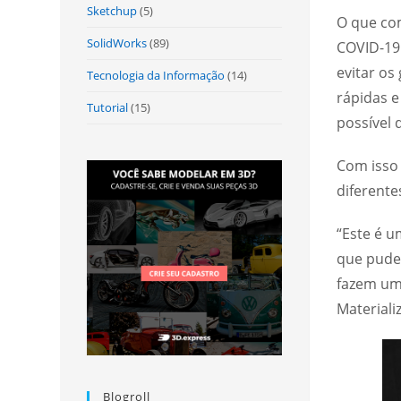
Sketchup
(5)
O que co
SolidWorks
(89)
COVID-19
evitar os
Tecnologia da Informação
(14)
rápidas e
Tutorial
(15)
possível 
Com isso
diferente
“Este é 
que pude
fazem um
Materiali
Blogroll