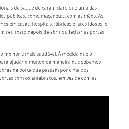
sionais de saúde deixaram claro que uma das
ies públicas, como maçanetas, com as mãos. As
s em casas, hospitais, fábricas e lares idosos, e
m seu rosto depois de abrir ou fechar as portas
do melhor e mais saudável. À medida que o
e para ajudar o mundo da maneira que sabemos
ridores de porta que passam por cima dos
 portas com os antebraços, em vez de com as