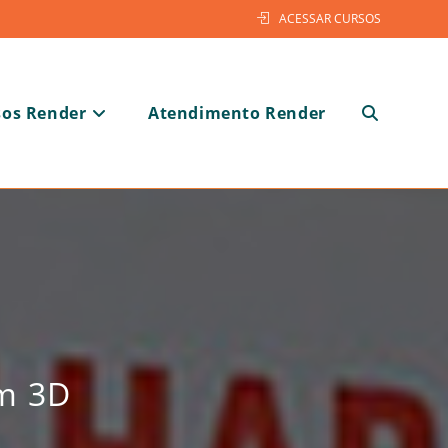
ACESSAR CURSOS
sos Render
Atendimento Render
Alternar
pesquisa
em 3D
do