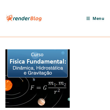
Ir
para
o
Menu
conteúdo