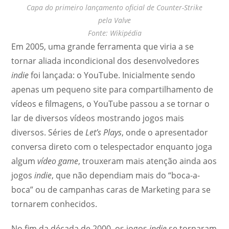
Capa do primeiro lançamento oficial de Counter-Strike
pela Valve
Fonte: Wikipédia
Em 2005, uma grande ferramenta que viria a se
tornar aliada incondicional dos desenvolvedores
indie
foi lançada: o YouTube. Inicialmente sendo
apenas um pequeno site para compartilhamento de
vídeos e filmagens, o YouTube passou a se tornar o
lar de diversos vídeos mostrando jogos mais
diversos. Séries de
Let’s Plays
, onde o apresentador
conversa direto com o telespectador enquanto joga
algum
vídeo game
, trouxeram mais atenção ainda aos
jogos
indie
, que não dependiam mais do “boca-a-
boca” ou de campanhas caras de Marketing para se
tornarem conhecidos.
No fim da década de 2000, os jogos
indie
se tornaram