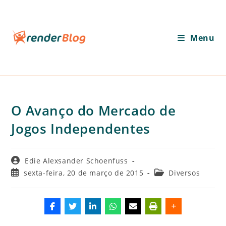
Ir
para
o
Menu
conteúdo
O Avanço do Mercado de
Jogos Independentes
Autor
Edie Alexsander Schoenfuss
do
Post
Categoria
sexta-feira, 20 de março de 2015
Diversos
post:
publicado:
do
post: