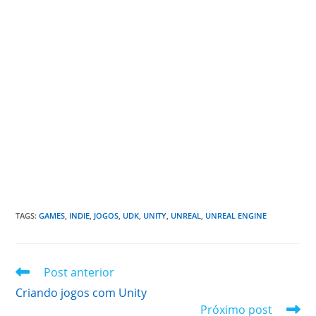
TAGS
:
GAMES
,
INDIE
,
JOGOS
,
UDK
,
UNITY
,
UNREAL
,
UNREAL ENGINE
Leia
Post anterior
mais
Criando jogos com Unity
artigos
Próximo post