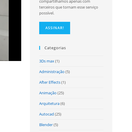
compartilhamos apenas com
terceiros que tornam esse serviço
possível.
site
Categorias
3Ds max
(1)
Administração
(5)
After Effects
(1)
Animação
(25)
Arquitetura
(6)
Autocad
(25)
Blender
(5)