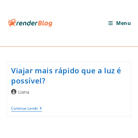
Ir
para
o
Menu
conteúdo
Viajar mais rápido que a luz é
possível?
Autor
Liana
do
post:
Viajar
Continue Lendo
Mais
Rápido
Que
A
Luz
É