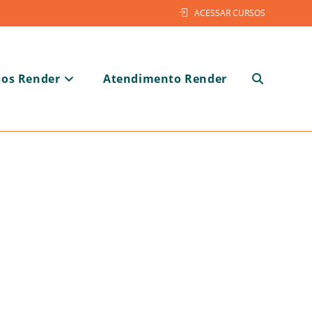
ACESSAR CURSOS
sos Render
Atendimento Render
Alternar
pesquisa
do