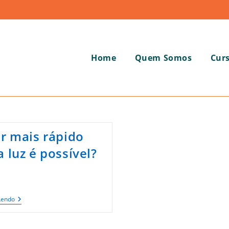
Home
Quem Somos
Cur
ar mais rápido
a luz é possível?
a
Viajar
Lendo
Mais
Rápido
Que