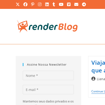
Ir
para
o
conteúdo
Viaj
Assine Nossa Newsletter
que 
Autor
Lian
do
post:
Continue 
Mantemos seus dados privados e os