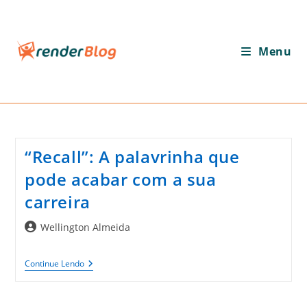
Ir
para
o
Menu
conteúdo
“Recall”: A palavrinha que
pode acabar com a sua
carreira
Autor
Wellington Almeida
do
post:
“Recall”:
Continue Lendo
A
Palavrinha
Que