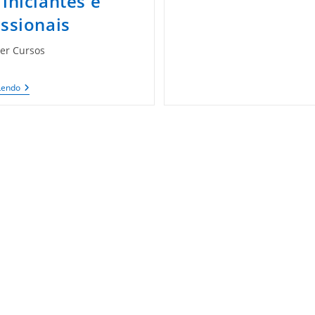
 iniciantes e
De
Cursos
issionais
Render
Junho
2015
er Cursos
17
Lendo
Melhores
Câmeras
Para
Iniciantes
E
Profissionais