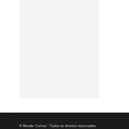
Assine a nossa
newsletter
Participe da nossa lista de
e-mails para receber as
últimas notícias e
atualizações do nosso blog.
© Render Cursos - Todos os direitos reservados