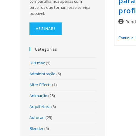
para
compartilhamos apenas com
terceiros que tornam esse serviço
prof
possível.
Autor
Rend
do
post:
Continue 
Categorias
3Ds max
(1)
Administração
(5)
After Effects
(1)
Animação
(25)
Arquitetura
(6)
Autocad
(25)
Blender
(5)