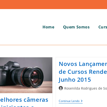
Home
Quem Somos
Cur
Novos Lançame
de Cursos Rende
Junho 2015
Autor
Rosenilda Rodrigues de S
do
elhores câmeras
post:
Novos
Continue Lendo
Lançamentos