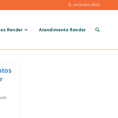
ACESSAR CURSOS
sos Render
Atendimento Render
Alternar
ntos
pesquisa
r
ouza
do