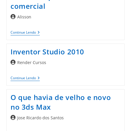
comercial
Autor
Alisson
do
post:
Render
Continue Lendo
Disponibiliza
Uma
API
Inventor Studio 2010
Comercial
Autor
Render Cursos
do
post:
Inventor
Continue Lendo
Studio
2010
O que havia de velho e novo
no 3ds Max
Autor
Jose Ricardo dos Santos
do
post: