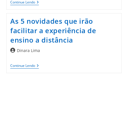
O
Continue Lendo
Que
Havia
De
As 5 novidades que irão
Velho
E
facilitar a experiência de
Novo
No
ensino a distância
3ds
Max
Autor
Dinara Lima
do
post:
As
Continue Lendo
5
Novidades
Que
Irão
Facilitar
A
Experiência
De
Ensino
A
Distância