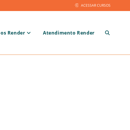
ACESSAR CURSOS
sos Render
Atendimento Render
Alternar
pesquisa
do