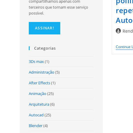
poli
compartilhamos apenas com
terceiros que tornam esse serviço
repe
possível.
Aut
Autor
Rend
do
post:
Continue 
Categorias
3Ds max
(1)
Administração
(5)
After Effects
(1)
Animação
(25)
Arquitetura
(6)
Autocad
(25)
Blender
(4)