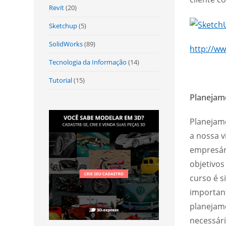
Revit
(20)
Sketchup
(5)
SolidWorks
(89)
http://ww
Tecnologia da Informação
(14)
Tutorial
(15)
Planejam
Planejame
a nossa v
empresár
objetivo
curso é s
importan
planejame
necessári