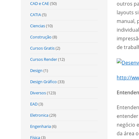
outros p
CAD e CAE
(50)
layouts s
CATIA
(5)
manual, p
Ciencias
(10)
individua
Construção
(8)
impressã
de trabal
Cursos Gratis
(2)
Cursos Render
(12)
Design
(1)
http://ww
Design Gráfico
(33)
Entenden
Diversos
(123)
EAD
(3)
Entenden
Eletronica
(29)
entender 
negócio 
Engenharia
(6)
da área 
Física
(3)