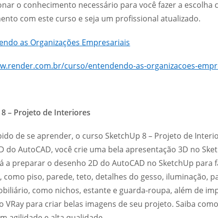
nar o conhecimento necessário para você fazer a escolha ce
nto com este curso e seja um profissional atualizado.
ww.render.com.br/curso/entendendo-as-organizacoes-empre
8 – Projeto de Interiores
ápido de se aprender, o curso SketchUp 8 – Projeto de Inter
2D do AutoCAD, você crie uma bela apresentação 3D no Ske
á a preparar o desenho 2D do AutoCAD no SketchUp para f
 como piso, parede, teto, detalhes do gesso, iluminação, p
biliário, como nichos, estante e guarda-roupa, além de imp
o VRay para criar belas imagens de seu projeto. Saiba com
om agilidade e alta qualidade.