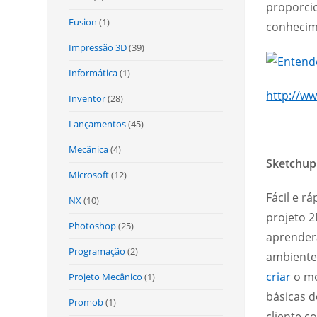
proporcio
Fusion
(1)
conhecime
Impressão 3D
(39)
Informática
(1)
http://w
Inventor
(28)
Lançamentos
(45)
Mecânica
(4)
Sketchup 
Microsoft
(12)
Fácil e r
NX
(10)
projeto 
Photoshop
(25)
aprender
Programação
(2)
ambiente,
criar
o mo
Projeto Mecânico
(1)
básicas d
Promob
(1)
cliente c