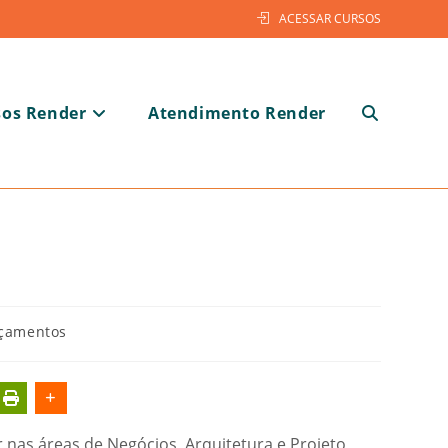
ACESSAR CURSOS
sos Render
Atendimento Render
Alternar
pesquisa
ia
çamentos
do
nas áreas de Negócios, Arquitetura e Projeto