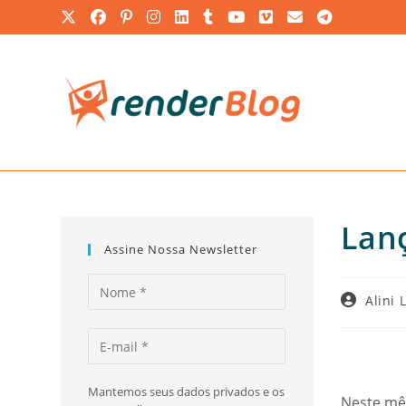
Ir
para
o
conteúdo
Lan
Assine Nossa Newsletter
Autor
Alini 
do
post:
Mantemos seus dados privados e os
Neste mês