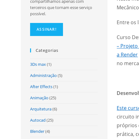
compartilhamos apenas com
Mecânico
terceiros que tornam esse serviço
possível.
Entre os 
Curso Des
– Projeto
Categorias
a Render
no mercad
3Ds max
(1)
Administração
(5)
After Effects
(1)
Desenvol
Animação
(25)
Este curs
Arquitetura
(6)
circuito 
Autocad
(25)
próprios 
Blender
(4)
prática, 