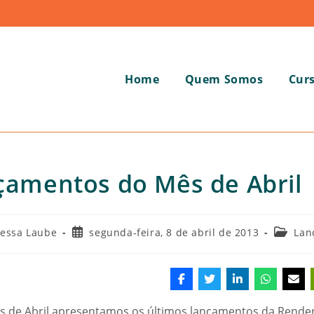
Home
Quem Somos
Cur
çamentos do Mês de Abril
Post
Categor
Lessa Laube
segunda-feira, 8 de abril de 2013
Lan
publicado:
do
post:
 de Abril apresentamos os últimos lançamentos da Render 