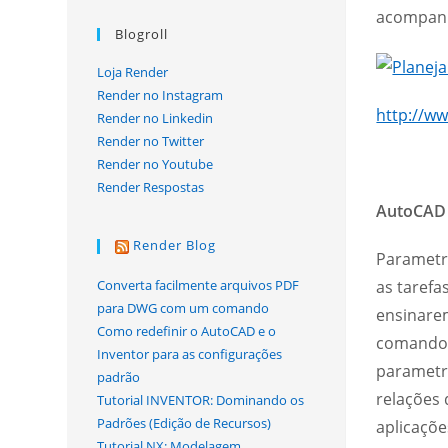
acompanh
Blogroll
Loja Render
Render no Instagram
http://w
Render no Linkedin
Render no Twitter
Render no Youtube
Render Respostas
AutoCAD 
Render Blog
Parametr
Converta facilmente arquivos PDF
as tarefa
para DWG com um comando
ensinare
Como redefinir o AutoCAD e o
comandos
Inventor para as configurações
parametr
padrão
relações
Tutorial INVENTOR: Dominando os
Padrões (Edição de Recursos)
aplicaçõe
Tutorial NX: Modelagem