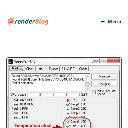
Ir
para
o
Menu
conteúdo