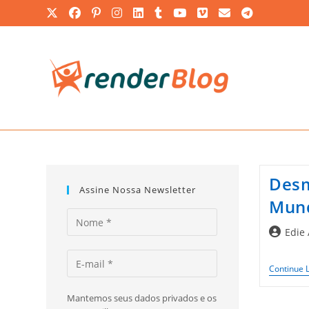
Ir
para
o
conteúdo
Desm
Assine Nossa Newsletter
Mund
Autor
Edie
do
post:
Continue 
Mantemos seus dados privados e os