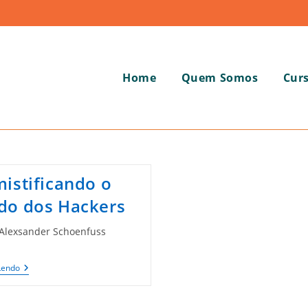
Home
Quem Somos
Cur
istificando o
o dos Hackers
 Alexsander Schoenfuss
Desmistificando
Lendo
O
Mundo
Dos