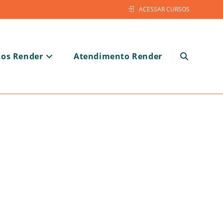
ACESSAR CURSOS
sos Render
Atendimento Render
Alternar
pesquisa
do