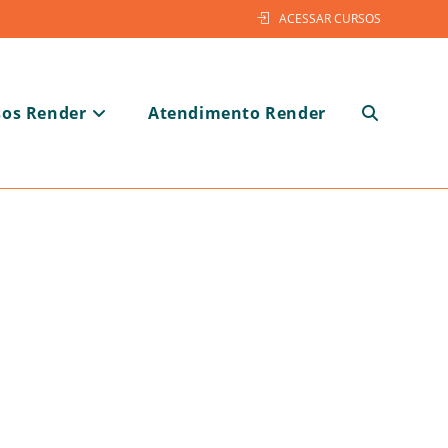
ACESSAR CURSOS
sos Render
Atendimento Render
Alternar
pesquisa
do