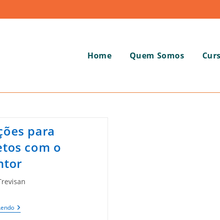
Home
Quem Somos
Cur
ções para
etos com o
ntor
Trevisan
Soluções
Lendo
Para