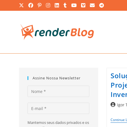
Ir
para
o
conteúdo
Solu
Assine Nossa Newsletter
Proj
Inve
Autor
Igor 
do
post:
Continue 
Mantemos seus dados privados e os