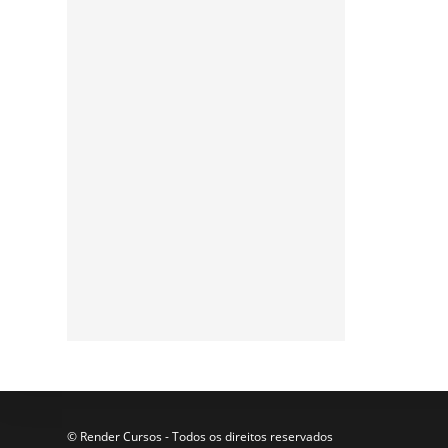
Assine a nossa
newsletter
Participe da nossa lista de
e-mails para receber as
últimas notícias e
atualizações do nosso blog.
© Render Cursos - Todos os direitos reservados