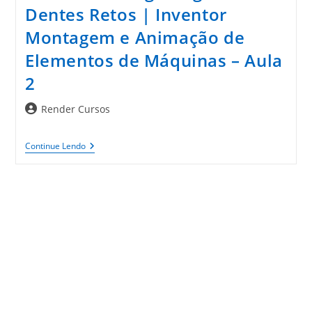
Dentes Retos | Inventor
Montagem e Animação de
Elementos de Máquinas – Aula
2
Autor
Render Cursos
do
post:
Gerador
Continue Lendo
De
Engrenagens
De
Dentes
Retos
|
Inventor
Montagem
E
Animação
De
Elementos
De
Máquinas