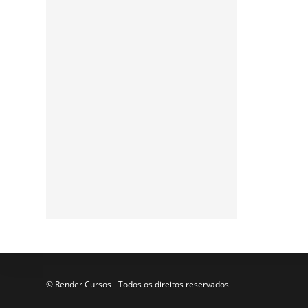
Assine a nossa
newsletter
Participe da nossa lista de
e-mails para receber as
últimas notícias e
atualizações do nosso blog.
© Render Cursos - Todos os direitos reservados