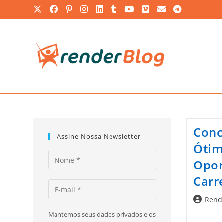
Ir
para
o
conteúdo
Conc
Assine Nossa Newsletter
Óti
Opor
Carr
Autor
Rend
do
Mantemos seus dados privados e os
post: