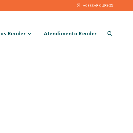
ACESSAR CURSOS
sos Render
Atendimento Render
Alternar
pesquisa
do