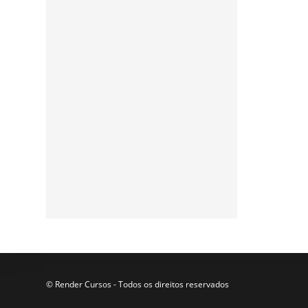
Assine a nossa
newsletter
Participe da nossa lista de
e-mails para receber as
últimas notícias e
atualizações do nosso blog.
© Render Cursos - Todos os direitos reservados