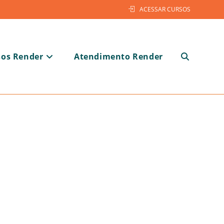
ACESSAR CURSOS
sos Render
Atendimento Render
Alternar
pesquisa
do