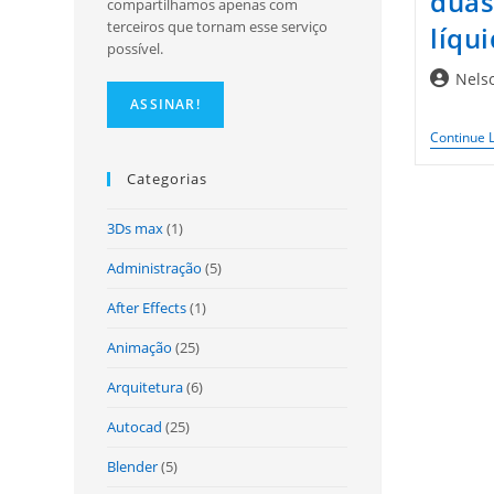
duas
compartilhamos apenas com
terceiros que tornam esse serviço
líqu
possível.
Autor
Nels
do
post:
Continue 
Categorias
3Ds max
(1)
Administração
(5)
After Effects
(1)
Animação
(25)
Arquitetura
(6)
Autocad
(25)
Blender
(5)