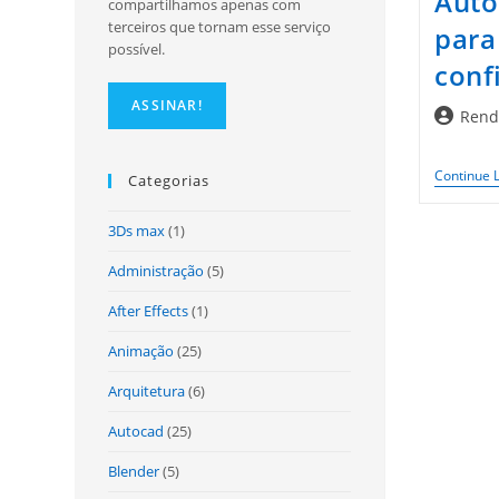
Auto
compartilhamos apenas com
terceiros que tornam esse serviço
para
possível.
conf
Autor
Rend
do
post:
Continue 
Categorias
3Ds max
(1)
Administração
(5)
After Effects
(1)
Animação
(25)
Arquitetura
(6)
Autocad
(25)
Blender
(5)