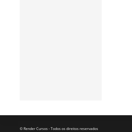
Assine a nossa
newsletter
Participe da nossa lista de
e-mails para receber as
últimas notícias e
atualizações do nosso blog.
© Render Cursos - Todos os direitos reservados