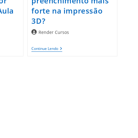
or
preenchimento mais
Aula
forte na impressão
3D?
Autor
Render Cursos
site
do
post:
Qual
Continue Lendo
É
O
Padrão
De
Preenchimento
Mais
Forte
Na
Impressão
3D?