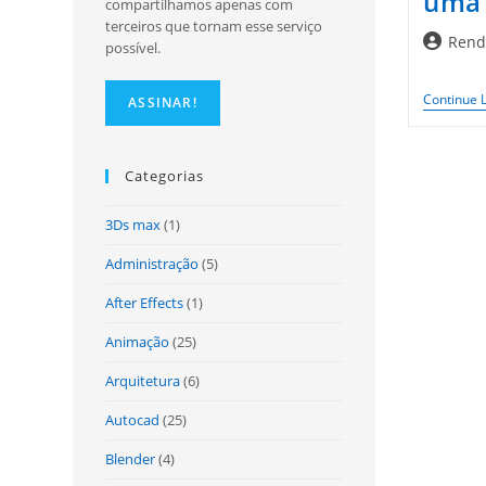
uma 
compartilhamos apenas com
terceiros que tornam esse serviço
Autor
Rend
possível.
do
post:
Continue 
Categorias
3Ds max
(1)
Administração
(5)
After Effects
(1)
Animação
(25)
Arquitetura
(6)
Autocad
(25)
Blender
(4)