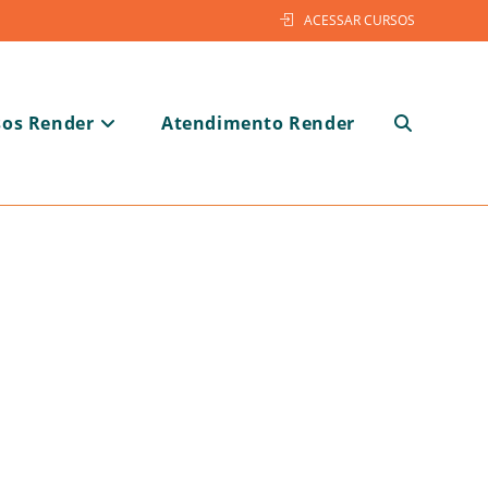
ACESSAR CURSOS
sos Render
Atendimento Render
Alternar
pesquisa
do