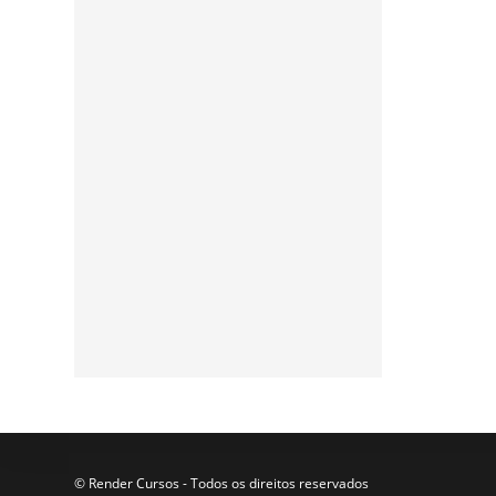
Assine a nossa
newsletter
Participe da nossa lista de
e-mails para receber as
últimas notícias e
atualizações do nosso blog.
© Render Cursos - Todos os direitos reservados