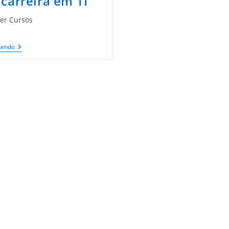
carreira em TI
er Cursos
5
Lendo
Dicas
Para
Começar
Uma
Carreira
Em
TI