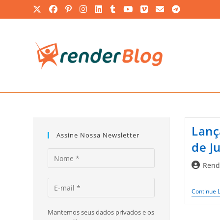
Ir
para
o
conteúdo
Lanç
Assine Nossa Newsletter
de J
Autor
Rend
do
post:
Continue 
Mantemos seus dados privados e os