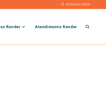
ACESSAR CURSOS
sos Render
Atendimento Render
Alternar
pesquisa
do