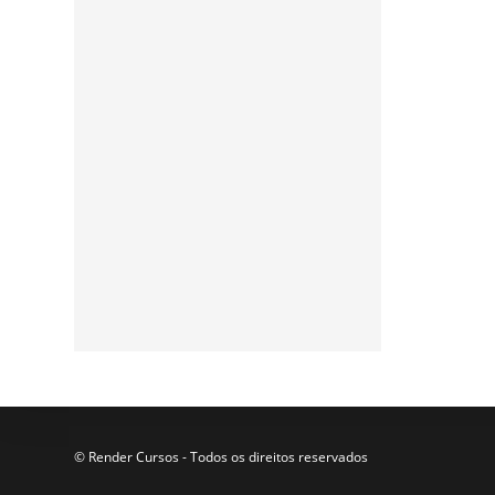
Assine a nossa
newsletter
Participe da nossa lista de
e-mails para receber as
últimas notícias e
atualizações do nosso blog.
© Render Cursos - Todos os direitos reservados