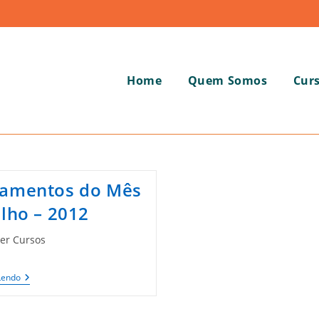
Home
Quem Somos
Cur
amentos do Mês
ulho – 2012
er Cursos
Lançamentos
Lendo
Do
Mês
De