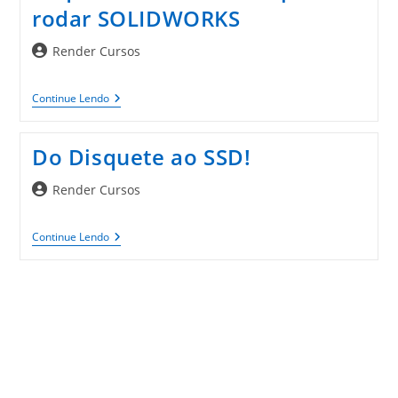
rodar SOLIDWORKS
Autor
Render Cursos
do
post:
Requisitos
Continue Lendo
Atualizados
Para
Rodar
Do Disquete ao SSD!
SOLIDWORKS
Autor
Render Cursos
do
post:
Do
Continue Lendo
Disquete
Ao
SSD!