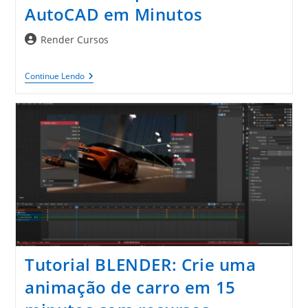
AutoCAD em Minutos
Autor
Render Cursos
do
post:
Crie
Continue Lendo
Seus
Próprios
Atalhos
Do
AutoCAD
Em
Minutos
Tutorial BLENDER: Crie uma
animação de carro em 15