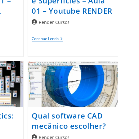
1 –
e Superfícies – Aula
R
01 – Youtube RENDER
Autor
Render Cursos
do
post:
site
CATIA
Continue Lendo
V5
Wireframe
E
Superfícies
–
Aula
01
–
Youtube
RENDER
ics:
Qual software CAD
mecânico escolher?
Autor
Render Cursos