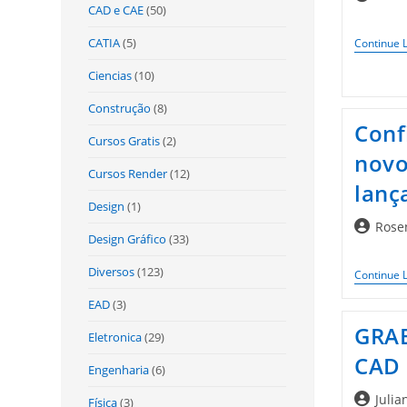
CAD e CAE
(50)
do
post:
CATIA
(5)
Continue 
Ciencias
(10)
Construção
(8)
Conf
Cursos Gratis
(2)
novo
Cursos Render
(12)
lanç
Design
(1)
Autor
Rose
Design Gráfico
(33)
do
post:
Diversos
(123)
Continue 
EAD
(3)
GRAB
Eletronica
(29)
CAD 
Engenharia
(6)
Autor
Julia
Física
(3)