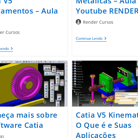
a V5
Metálicas – Aula 
amentos – Aula
Youtube RENDE
Autor
Render Cursos
do
er Cursos
post:
Catia
Continue Lendo
V5
Chapas
Animando
Lendo
Metálicas
Sketches
–
|
Aula
Catia
1
V5
–
Fundamentos
Youtube
–
RENDER
Aula
31
eça mais sobre
Catia V5 Kinemat
ftware Catia
O Que é e Suas
Aplicações
on