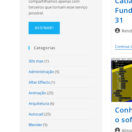
Cati
compartilhamos apenas com
terceiros que tornam esse serviço
Fund
possível.
31
Autor
Rend
do
post:
Continue 
Categorias
3Ds max
(1)
Administração
(5)
After Effects
(1)
Animação
(25)
Arquitetura
(6)
Conh
Autocad
(25)
o so
Blender
(5)
Autor
Aliss