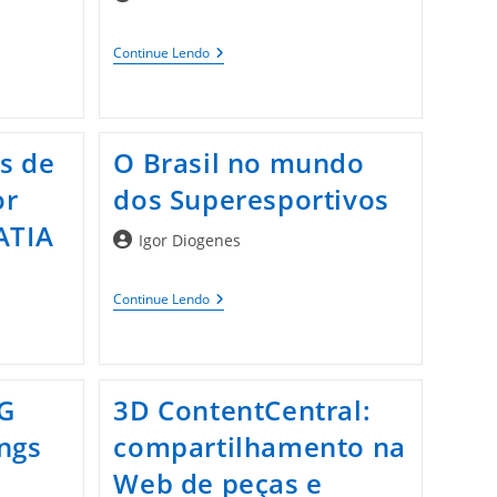
do
post:
Qual
Continue Lendo
Software
CAD
Mecânico
Escolher?
s de
O Brasil no mundo
or
dos Superesportivos
ATIA
Autor
Igor Diogenes
do
post:
O
Continue Lendo
Brasil
No
Mundo
Dos
Superesportivos
WG
3D ContentCentral:
ngs
compartilhamento na
Web de peças e