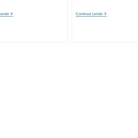
do
post:
GRABCAD:
Visualizador
Lendo
Continue Lendo
Biblioteca
DWG
CAD
Gratuito:
Multiplataforma
EDrawings