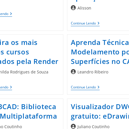
Autor
Alisson
Conheça
do
Lendo
Mais
post:
Sobre
Catia
Continue Lendo
O
V5
Software
Kinematics:
Catia
O
ira os mais
Aprenda Técnica
Que
É
s cursos
Modelamento p
E
Suas
ados pela Render
Superfícies no C
Aplicações
Autor
nilda Rodrigues de Souza
Leandro Ribeiro
do
post:
Confira
Aprenda
Lendo
Continue Lendo
Os
Técnicas
Mais
De
Novos
Modelamento
CAD: Biblioteca
Visualizador D
Cursos
Por
Lançados
Superfícies
Multiplataforma
gratuito: eDrawi
Pela
No
Render
CATIA
Autor
no Coutinho
Juliano Coutinho