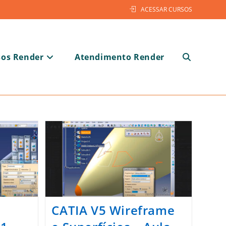
ACESSAR CURSOS
sos Render
Atendimento Render
Alternar
pesquisa
CATIA V5 Wireframe
do