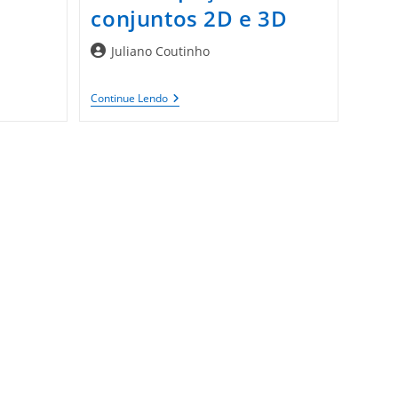
conjuntos 2D e 3D
Autor
Juliano Coutinho
do
post:
3D
Continue Lendo
ContentCentral:
Compartilhamento
Na
Web
De
Peças
E
Conjuntos
2D
E
3D