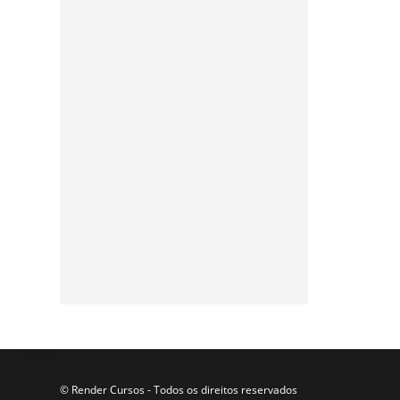
Assine a nossa
newsletter
Participe da nossa lista de
e-mails para receber as
últimas notícias e
atualizações do nosso blog.
© Render Cursos - Todos os direitos reservados