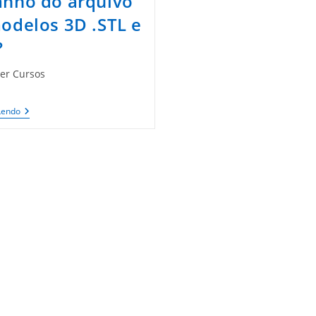
nho do arquivo
odelos 3D .STL e
?
er Cursos
Como
Lendo
Reduzir
O
Tamanho
Do
Arquivo
De
Modelos
3D
.STL
E
.OBJ?