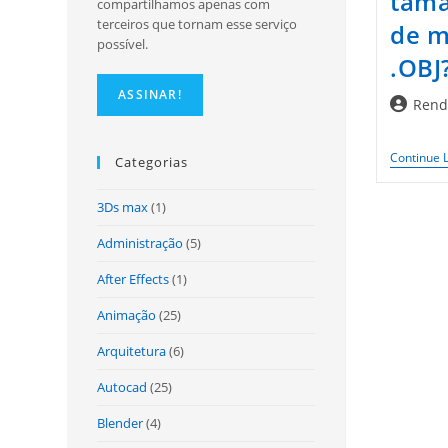
tama
compartilhamos apenas com
terceiros que tornam esse serviço
de m
possível.
.OBJ
Autor
Rend
do
post:
Continue 
Categorias
3Ds max
(1)
Administração
(5)
After Effects
(1)
Animação
(25)
Arquitetura
(6)
Autocad
(25)
Blender
(4)