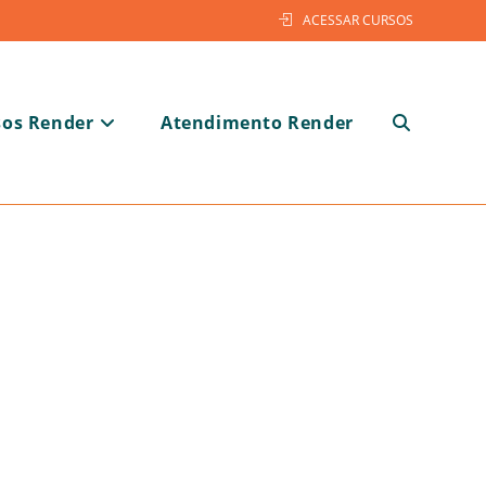
ACESSAR CURSOS
sos Render
Atendimento Render
Alternar
pesquisa
do