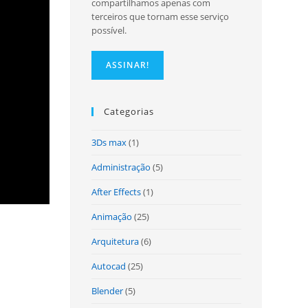
compartilhamos apenas com
terceiros que tornam esse serviço
possível.
site
Categorias
3Ds max
(1)
Administração
(5)
After Effects
(1)
Animação
(25)
Arquitetura
(6)
Autocad
(25)
Blender
(5)