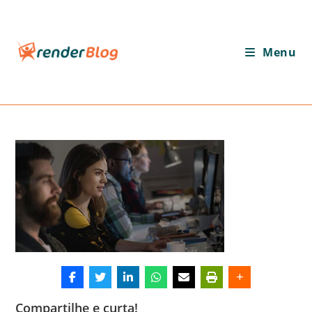
Ir
para
o
Menu
conteúdo
Compartilhe e curta!