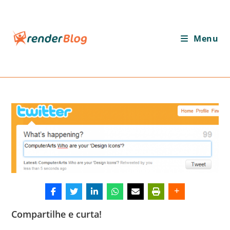
Ir
para
o
Menu
conteúdo
Compartilhe e curta!