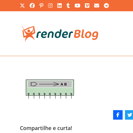
Ir
para
o
conteúdo
Compartilhe e curta!