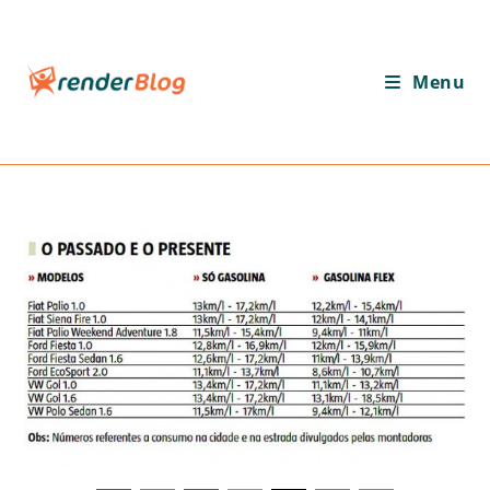
Ir
para
o
Menu
conteúdo