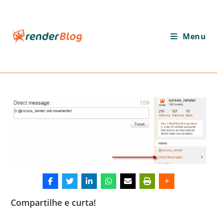
Ir
para
o
Menu
conteúdo
Compartilhe e curta!