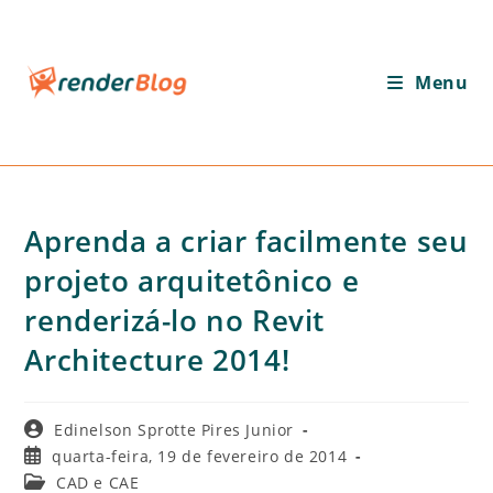
Ir
para
o
Menu
conteúdo
Aprenda a criar facilmente seu
projeto arquitetônico e
renderizá-lo no Revit
Architecture 2014!
Autor
Edinelson Sprotte Pires Junior
do
Post
quarta-feira, 19 de fevereiro de 2014
post:
publicado:
Categoria
CAD e CAE