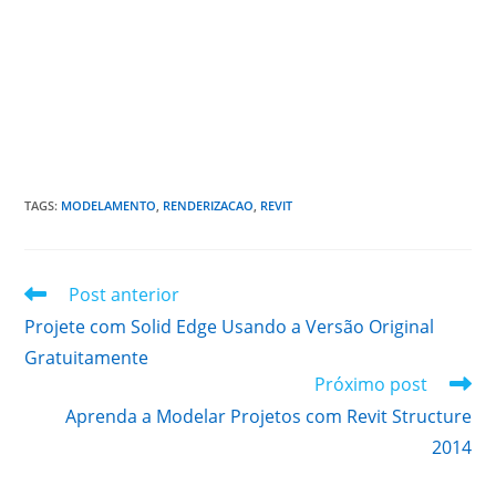
TAGS
:
MODELAMENTO
,
RENDERIZACAO
,
REVIT
Leia
Post anterior
mais
Projete com Solid Edge Usando a Versão Original
artigos
Gratuitamente
Próximo post
Aprenda a Modelar Projetos com Revit Structure
2014