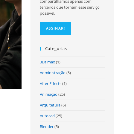
compartilhamos apenas com
terceiros que tornam esse serviço
possível.
site
Categorias
3Ds max
(1)
Administração
(5)
After Effects
(1)
Animação
(25)
Arquitetura
(6)
Autocad
(25)
Blender
(5)